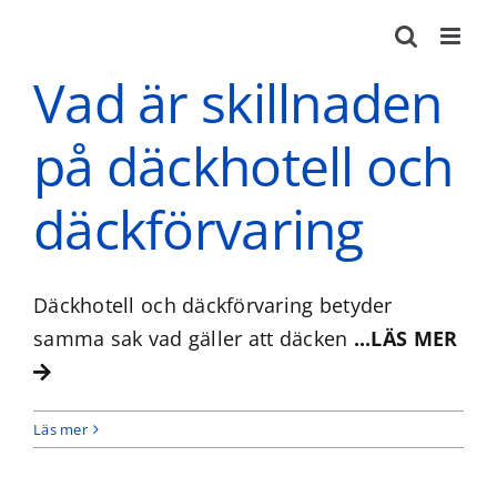
Fortsätt
till
Vad är skillnaden
innehållet
på däckhotell och
däckförvaring
Däckhotell och däckförvaring betyder
samma sak vad gäller att däcken
...LÄS MER
Läs mer